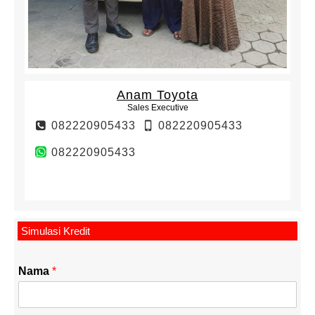
Anam Toyota
Sales Executive
082220905433
082220905433
082220905433
Simulasi Kredit
Nama
*