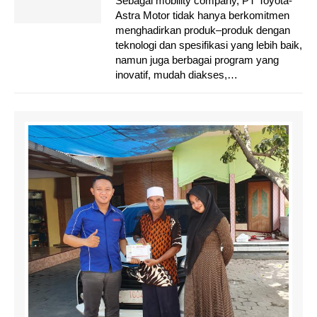
Sebagai mobility company, PT Toyota-
Layanan Baru Kepada Pelanggan
Astra Motor tidak hanya berkomitmen
menghadirkan produk–produk dengan
teknologi dan spesifikasi yang lebih baik,
namun juga berbagai program yang
inovatif, mudah diakses,…