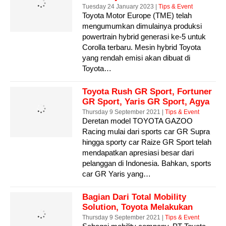
Yang Lebih Bertenaga Dan
Tuesday 24 January 2023 |
Tips & Event
Toyota Motor Europe (TME) telah
Ramah Lingkungan
mengumumkan dimulainya produksi
powertrain hybrid generasi ke-5 untuk
Corolla terbaru. Mesin hybrid Toyota
yang rendah emisi akan dibuat di
Toyota…
Toyota Rush GR Sport, Fortuner
GR Sport, Yaris GR Sport, Agya
GR Sport Dan Veloz GR Limited
Thursday 9 September 2021 |
Tips & Event
Deretan model TOYOTA GAZOO
Hadir Eksklusif Di Indonesia
Racing mulai dari sports car GR Supra
hingga sporty car Raize GR Sport telah
mendapatkan apresiasi besar dari
pelanggan di Indonesia. Bahkan, sports
car GR Yaris yang…
Bagian Dari Total Mobility
Solution, Toyota Melakukan
Peningkatan Dan Penambahan
Thursday 9 September 2021 |
Tips & Event