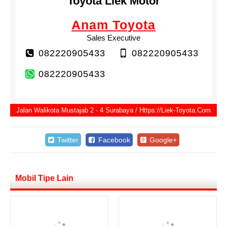
Toyota Liek Motor
Anam Toyota
Sales Executive
082220905433
082220905433
082220905433
Jalan Walikota Mustajab 2 - 4 Surabaya / Https://liek-Toyota.com
Twitter
Facebook
Google+
Mobil Tipe Lain