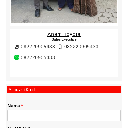
Anam Toyota
Sales Executive
082220905433
082220905433
082220905433
Simulasi Kredit
Nama
*